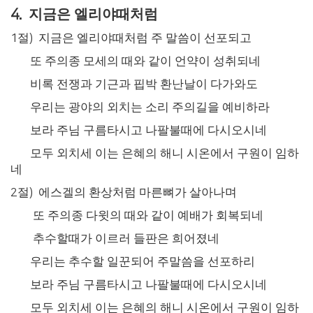
지금은 엘리야때처럼
4.
1
절
)
지금은 엘리야때처럼 주 말씀이 선포되고
또 주의종 모세의 때와 같이 언약이 성취되네
비록 전쟁과 기근과 핍박 환난날이 다가와도
우리는 광야의 외치는 소리 주의길을 예비하라
보라 주님 구름타시고 나팔불때에 다시오시네
모두 외치세 이는 은혜의 해니 시온에서 구원이 임하
네
2
절
)
에스겔의 환상처럼 마른뼈가 살아나며
또 주의종 다윗의 때와 같이 예배가 회복되네
추수할때가 이르러 들판은 희어졌네
우리는 추수할 일꾼되어 주말씀을 선포하리
보라 주님 구름타시고 나팔불때에 다시오시네
모두 외치세 이는 은혜의 해니 시온에서 구원이 임하