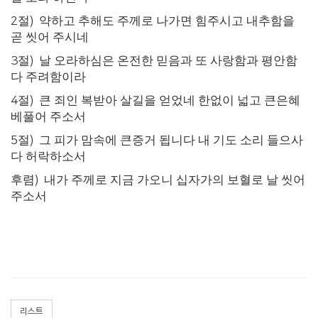
2
절
)
약하고 추해도 주께로 나가면 힘주시고 내추함을
곧 씻어 주시네
3
절
)
날 오라하심은 온전한 믿음과 또 사랑함과 평안함
다 주려함이라
4
절
)
큰 죄인 복받아 살길을 얻었네 한없이 넓고 큰은혜
베풀어 주소서
5
절
)
그 피가 맘속에 큰증거 됩니다 내 기도 소리 들으사
다 허락하소서
후렴
)
내가 주께로 지금 가오니 십자가의 보혈로 날 씻어
주소서
리스트