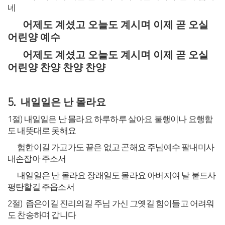
네
어제도 계셨고 오늘도 계시며 이제 곧 오실
어린양 예수
어제도 계셨고 오늘도 계시며 이제 곧 오실
어린양 찬양 찬양 찬양
내일일은 난 몰라요
5.
1
절
)
내일일은 난 몰라요 하루하루 살아요
불행이나 요행함
도 내뜻대로 못해요
험한이길 가고가도 끝은 없고 곤해요
주님예수 팔내미사
내손잡아 주소서
내일일은 난 몰라요 장래일도 몰라요
아버지여 날 붙드사
평탄할길 주옵소서
2
절
)
좁은이길 진리의길 주님 가신 그옛길
힘이들고 어려워
도 찬송하며 갑니다