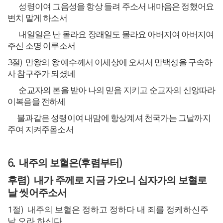
성령이여 그음성을 항상 들려 주소서
내마음은 정했어요
변치 말게 하소서
내일일은 난 몰라요 장래일도 몰라요
아버지여 아버지여
주신 소명 이루소서
3
절
)
만왕의 왕 예수께서 이세상에 오셔서
만백성을 구속하
사 참구주가 되셨네
순교자의 본을 받아 나의 믿음 지키고
순교자의 신앙따라
이복음을 전하세
불과같은 성령이여 내맘에 항상계셔
천국가는 그날까지
주여 지켜주옵소서
내주의 보혈은
후렴부터
6.
(
)
후렴
내가 주께로 지금 가오니 십자가의 보혈로
)
날 씻어주소서
1
절
)
내주의 보혈은 정하고 정하다 내 죄를 정케하신주
날 오라 하신다